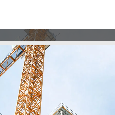
сть
о