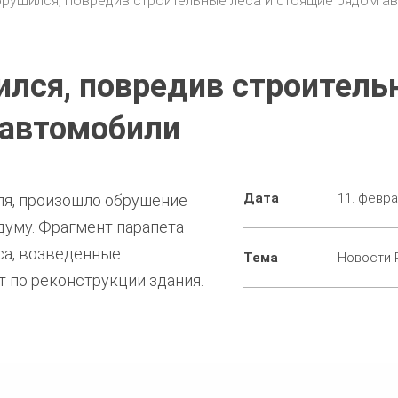
брушился, повредив строительные леса и стоящие рядом а
ился, повредив строител
 автомобили
Дата
11. февра
аля, произошло обрушение
думу. Фрагмент парапета
са, возведенные
Тема
Новости 
 по реконструкции здания.