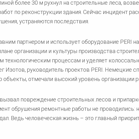
линой более 30 м рухнул на строительные леса, воз
абот по реконструкции здания. Сейчас инцидент ра
шения, устраняются последствия.
вним партнером и использует оборудование PERI на
 плане организации и культуры производства строите
ем технологическим процессам и уделяет колоссаль
лег Изотов, руководитель проектов PERI. Немецкие с
о объекты, отмечали высокий уровень организации р
 вызвал повреждение строительных лесов и припарк
ент обрушения ремонтные работы не проводились: ни
дал. Ведь человеческая жизнь – это главный приорит