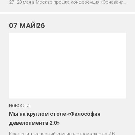
27–28 мая в Москве прошла конференция «Основания
и фундаменты» в рамках выставки СТТ Expo 2026, в
которой мы приняли участие. Наш эксперт Андрей
Яров, руководитель отдела управления продуктами,
07
МАЙ
26
разобрал метод Top Down («сверху вниз») — без
прикрас, на реальных примерах.
НОВОСТИ
Мы на круглом столе «Философия
девелопмента 2.0»
Как решить кадровый кризис в строительстве? В