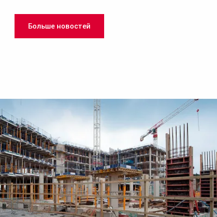
говорили про архитектурный бетон, ветрозащитные
экраны и самоподъёмную опалубку. В условиях холода
и ветра — это не роскошь, а базовая необходимость.
Больше новостей
🏗 В Улан-Удэ и Уфе — про экономику: сокращение
затрат на опалубку, автоматизацию учёта арматуры
(ПО «Армоплан» от СтройГрада) и культуру
производства. Партнёры — Град и СтройГрад. 📈
Результат: явка 80%. Люди оставались на кофе-
брейках, спорили, задавали вопросы. Это были не
скучные лекции, а живой диалог. 💡 Ключевой вывод:
сравнивать поставщиков только по цене в смете —
рискованная стратегия. Важно оценивать совокупную
стоимость владения опалубкой: ремонт, хранение,
срок службы. Вот где скрыта настоящая экономия и
успех проекта. Благодарим всех участников и
партнеров!