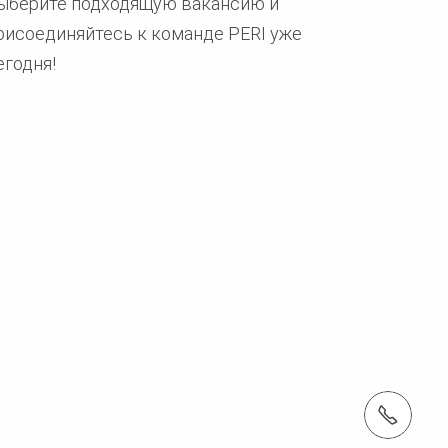
ыберите подходящую вакансию и
рисоединяйтесь к команде PERI уже
егодня!
Тел.: +74956428140