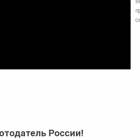
В
п
с
ботодатель России!