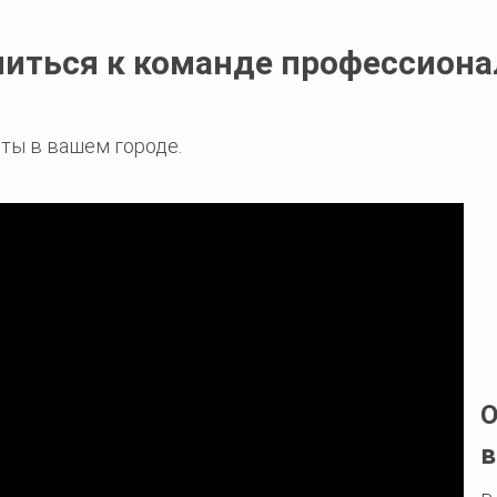
ниться к команде профессиона
ты в вашем городе.
О
в