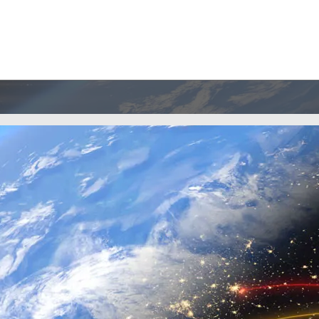
сть
о