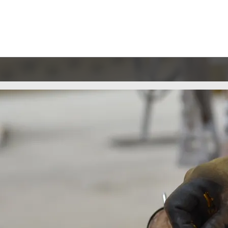
сть
о