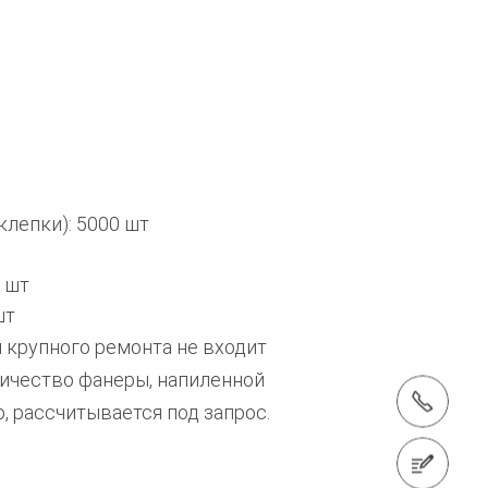
лепки): 5000 шт
 шт
шт
 крупного ремонта не входит
личество фанеры, напиленной
Тел.: +7 (800) 505-13-61
, рассчитывается под запрос.
Связаться с нами