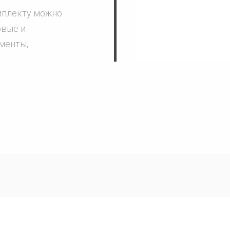
мплекту можно
овые и
менты,