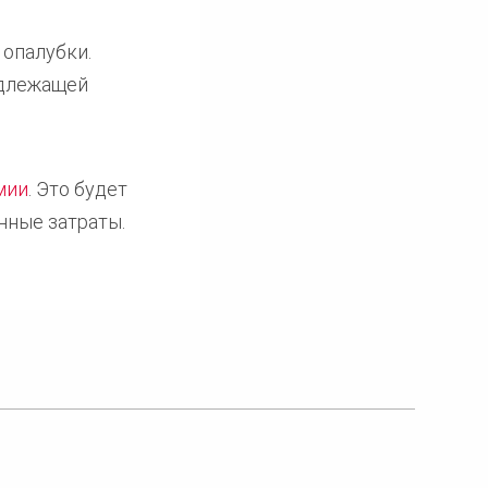
 опалубки.
одлежащей
мии
. Это будет
нные затраты.