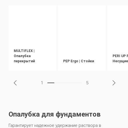
MULTIFLEX |
Опалубка
PERI UP F
перекрытий
PEP Ergo | Стойки
Несущие
1
5
Опалубка для фундаментов
Гарантирует надежное удержание раствора в