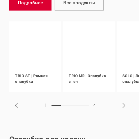
Подробнее
Все продукты
TRIO ST | Рамная
TRIO MR | Опалубка
SOLO | Л
опалубка
стен
опалубк
1
4