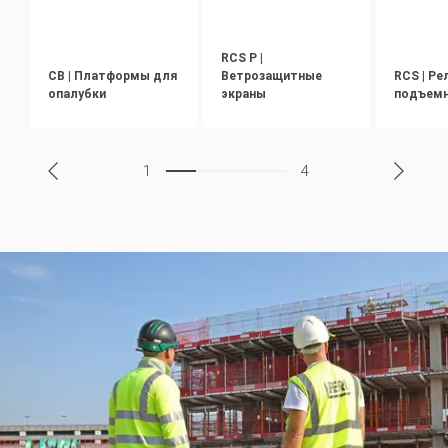
RCS P |
CB | Платформы для
Ветрозащитные
RCS | Ре
опалубки
экраны
подъемн
1
4