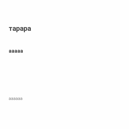
тарара
ааааа
аааааа