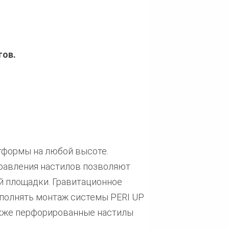
тов.
тформы на любой высоте.
правления настилов позволяют
й площадки. Гравитационное
ыполнять монтаж системы PERI UP
также перфорированные настилы