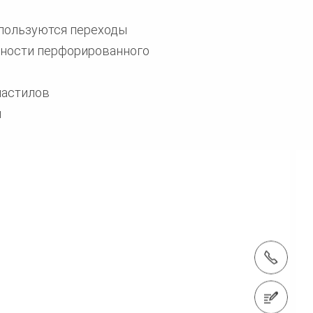
используются переходы
хности перфорированного
настилов
й
Тел.: +7 (800) 505-13-61
Связаться с нами