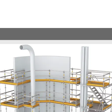
сть
о